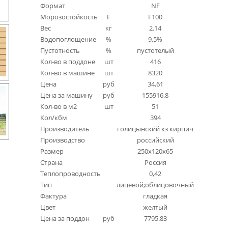
Формат
NF
Морозостойкость
F
F100
Вес
кг
2.14
Водопоглощение
%
9,5%
Пустотность
%
пустотелый
Кол-во в поддоне
шт
416
Кол-во в машине
шт
8320
Цена
руб
34,61
Цена за машину
руб
155916.8
Кол-во в м2
шт
51
Кол/кбм
394
Производитель
голицынский кз кирпич
Производство
российский
Размер
250x120x65
Страна
Россия
Теплопроводность
0,42
Тип
лицевой;облицовочный
Фактура
гладкая
Цвет
желтый
Цена за поддон
руб
7795.83