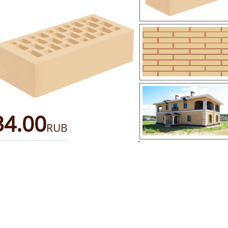
34.00
RUB