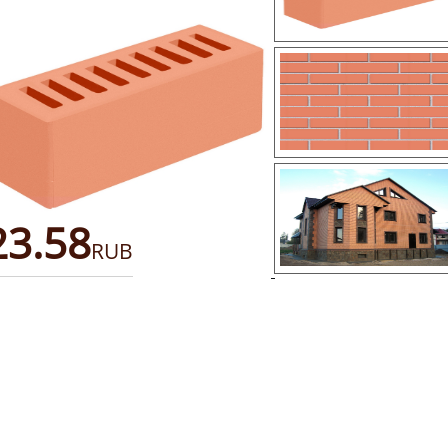
23.58
RUB