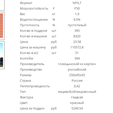
Формат
NF0,7
Морозостойкость
F
F50
Вес
кг
1.9
Водопоглощение
%
9,5%
Пустотность
%
пустотелый
Кол-во в поддоне
шт
395
Кол-во в машине
шт
8320
Цена
руб
23.58
Цена за машину
руб
110572.8
Кол-во в м2
шт
51
Кол/кбм
394
Производитель
голицынский кз кирпич
Производство
российский
Размер
250x85x65
Страна
Россия
Теплопроводность
0,42
Тип
лицевой;облицовочный
Фактура
гладкая
Цвет
красный
Цена за поддон
руб
5249.54